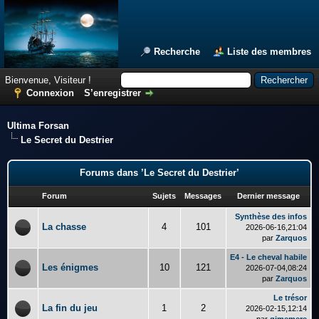
Recherche
Liste des membres
Bienvenue, Visiteur !
Connexion
S’enregistrer
Ultima Forsan
Le Secret du Destrier
Forums dans ’Le Secret du Destrier’
Forum
Sujets
Messages
Dernier message
Synthèse des infos
La chasse
4
101
2026-06-16,21:04
par
Zarquos
E4 - Le cheval habile
Les énigmes
10
121
2026-07-04,08:24
par
Zarquos
Le trésor
La fin du jeu
1
2
2026-02-15,12:14