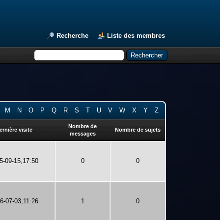
Recherche
Liste des membres
M
N
O
P
Q
R
S
T
U
V
W
X
Y
Z
Nombre de
ernière visite
Nombre de sujets
messages
5-09-15,17:50
0
0
6-07-03,11:26
1
0