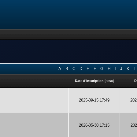
A
B
C
D
E
F
G
H
I
J
K
L
Date d’inscription
[
desc
]
D
2025-09-15,17:49
202
2026-05-30,17:15
202