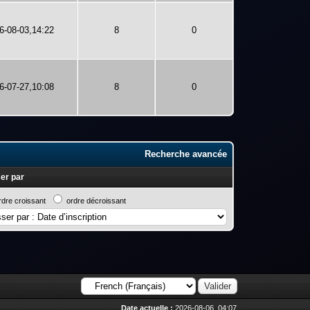
6-08-03,14:22
8
0
6-07-27,10:08
8
0
Recherche avancée
er par
rdre croissant
ordre décroissant
Date actuelle :
2026-08-06, 04:07