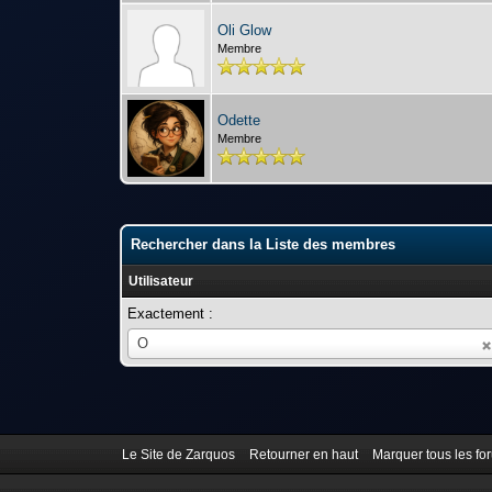
Oli Glow
Membre
Odette
Membre
Rechercher dans la Liste des membres
Utilisateur
Exactement :
Utilisateur
O
Le Site de Zarquos
Retourner en haut
Marquer tous les f